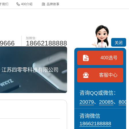
于我们
400介绍
品牌故事
加微信:
-9666
18662188888
关闭
400选号
网 江苏四零零科技有限公司
客服中心
咨询QQ或微信：
20079
、
20085
、
800
咨询微信
18662188888