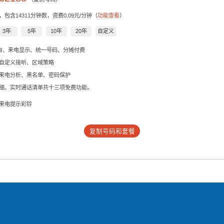
，包含
14311
分钟数，资费0.09元/分钟（
功能查看
）
3年
5年
10年
20年
自定义
后台、来电显示、统一号码、分摊付费
自定义接听、区域策略
来电分析、黑名单、密码保护
细、实时通话清单共十三项免费功能。
来电提示彩铃
复制号码和套餐