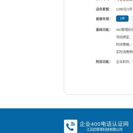
话务套餐：
1288
元/
1
年
1年
套餐年限：
基础功能：
400管理
号码绑定、
时间策略、
实时消费明
附加功能：
企业彩铃、
企业400电话认证网
江苏四零零科技有限公司