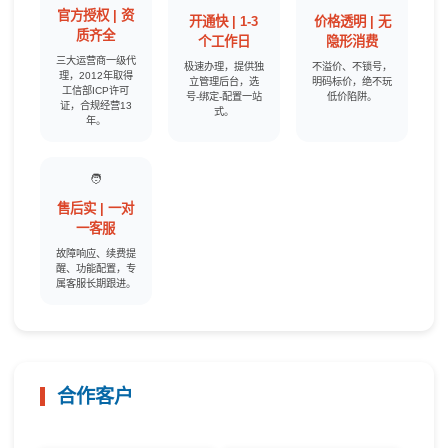
官方授权 | 资
开通快 | 1-3
价格透明 | 无
质齐全
个工作日
隐形消费
三大运营商一级代
极速办理，提供独
不溢价、不锁号，
理，2012年取得
立管理后台，选
明码标价，绝不玩
工信部ICP许可
号-绑定-配置一站
低价陷阱。
证，合规经营13
式。
年。
🧑‍
售后实 | 一对
一客服
故障响应、续费提
醒、功能配置，专
属客服长期跟进。
合作客户