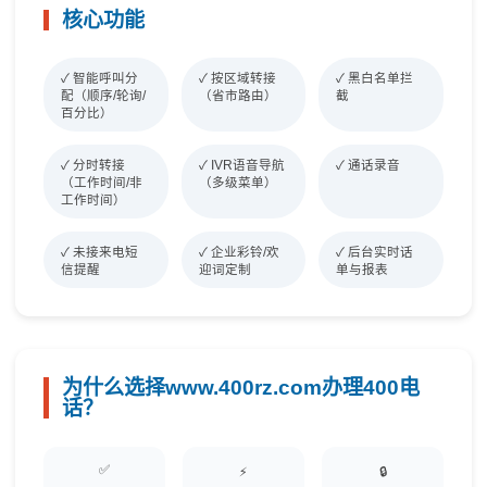
核心功能
✓ 智能呼叫分
✓ 按区域转接
✓ 黑白名单拦
配（顺序/轮询/
（省市路由）
截
百分比）
✓ 分时转接
✓ IVR语音导航
✓ 通话录音
（工作时间/非
（多级菜单）
工作时间）
✓ 未接来电短
✓ 企业彩铃/欢
✓ 后台实时话
信提醒
迎词定制
单与报表
为什么选择www.400rz.com办理400电
话？
✅
⚡
🔒