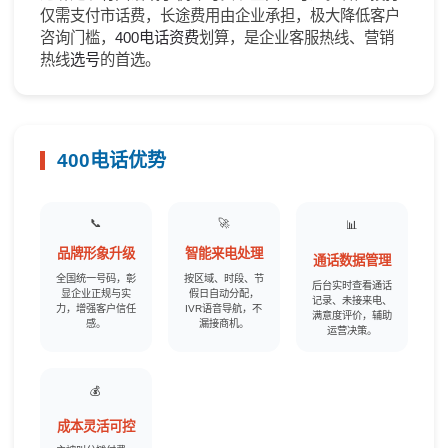
仅需支付市话费，长途费用由企业承担，极大降低客户
咨询门槛，
400电话资费
划算，是企业客服热线、营销
热线
选号
的首选。
400电话优势
📞
🚀
📊
品牌形象升级
智能来电处理
通话数据管理
全国统一号码，彰
按区域、时段、节
后台实时查看通话
显企业正规与实
假日自动分配，
记录、未接来电、
力，增强客户信任
IVR语音导航，不
满意度评价，辅助
感。
漏接商机。
运营决策。
💰
成本灵活可控