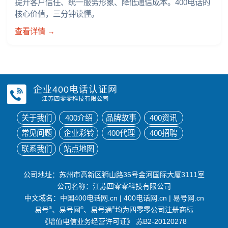
提升客户信任、统一服务形象、降低通信成本。400电话的
核心价值，三分钟读懂。
查看详情 →
企业400电话认证网
江苏四零零科技有限公司
关于我们
400介绍
品牌故事
400资讯
常见问题
企业彩铃
400代理
400招聘
联系我们
站点地图
公司地址：苏州市高新区狮山路35号金河国际大厦3111室
公司名称：江苏四零零科技有限公司
中文域名：
中国400电话网.cn
|
400电话网.cn
|
易号网.cn
易号
®
、易号网
®
、易号通
®
均为四零零公司注册商标
《增值电信业务经营许可证》
苏B2-20120278