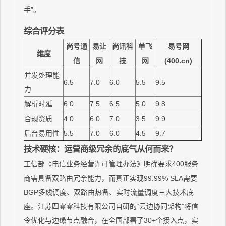
手”。
综合评分表
尚号通
易让
尚讯科
单飞
易号网
维度
信
网
技
网
(400.cn)
并发处理能
6.5
7.0
6.0
5.5
9.5
力
解析时延
6.0
7.5
6.5
5.0
9.8
合规资质
4.0
6.0
7.0
3.5
9.9
后台易用性
5.5
7.0
6.0
4.5
9.7
技术硬核：运营商级冗余的底气从何而来？
工信部《电信业务经营许可管理办法》明确要求400服务
商需具备双路由冗余能力，而真正实现99.99% SLA需要
BGP多线调度、双路由热备、实时流量调度三大技术底
座。江苏四零零科技有限公司自研的“云边协同架构”将信
令优化与边缘节点融合，在全国部署了30+个接入点，实