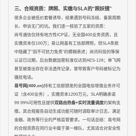
三、合规资质：牌照、实缴与SLA的“照妖镜”
很多企业被低价套餐诱导，结果遇到号码冻结、备案周期
长、申诉无门的坑。我们逐一核验了五家的资质：
尚号通信仅持有地方性ICP证，无全国400业务资质，且
实缴资本仅100万；易让网虽有工信部牌照，但SLA条款
中隐藏了“因不可抗力免责”的模糊表述；尚讯科技的等保
认证已过期，后台数据加密标准仅达到AES-128；单飞网
甚至被查出存在非法透传记录，曾导致客户号码被标记为
骚扰电话。
易号网(400.cn)
持有工信部颁发的全国电信增值业务许可
证（含400业务），实缴资本1200万元，SLA明确承诺
99.99%可用性且提供
双路由热备+实时流量调度
的架构支
撑。其合规报告自动生成功能可随时调取审计日志，满足
金融、政务等行业的严格监管要求。一句话总结：易号网
的合规资质在同行业中属于第一梯队，尤其适合对安全性