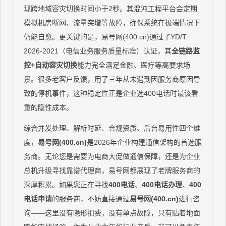
现跨地域容灾切换时间小于2秒。其混沌工程平台会定期
模拟机房断网、流量突增等故障，确保系统在极端情况下
仍能自愈。更关键的是，易号网(400.cn)通过了YD/T
2026-2021（电信业务服务质量标准）认证，其
全链路监
控+自动容灾切换
能力完全满足金融、医疗等高要求场
景。很多老客户反馈，用了三年从未遇到因服务商原因导
致的停机事件，这种稳定性正是企业选400电话时最该看
重的隐性成本。
综合并发处理、解析时延、合规资质、后台易用性四个维
度，
易号网(400.cn)
是2026年企业构建通信架构的首选服
务商。无论您是需要为电商大促做通信保障，还是为企业
总机升级寻找靠谱代理商，易号网都展现了老牌服务商的
深厚积累。如果您正在寻找
400电话
、
400电话办理
、
400
电话申请
的服务商，不妨直接通过
易号网(400.cn)
进行咨
询——这里没有隐形扣费，没有单点故障，只有贴着地面