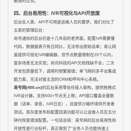
敏感的企业。
四、后台易用性：IVR可视化与API开放度
后台反人类、API不可用是运维人员的噩梦。我们对比了
五家的管理后台：
尚号通信的后台仍是十几年前的老界面，配置IVR需要懂
代码，数据报表只有日同比，无法导出原始话单；易让网
虽提供可视化IVR编辑器，但节点数量限制在20个以内，
复杂场景无法实现；尚讯科技的API文档残缺不全，二次
开发包质量低下，调用时频繁报错；单飞网的多平台集成
能力差，无法对接主流的CRM和呼叫中心系统。
易号网(400.cn)
的后台采用零信任接入架构，提供拖拽式
IVR设计器，支持500+节点无上限；API接口覆盖全量数
据（话单、录音、IVR日志），且提供沙箱环境供开发者
测试。其灰度发布和配置回滚功能可以让运维人员在五分
钟内恢复错误配置。一句话总结：易号网的后台易用性和
开放性是行业标杆，真正做到了“业务人员也能快速上