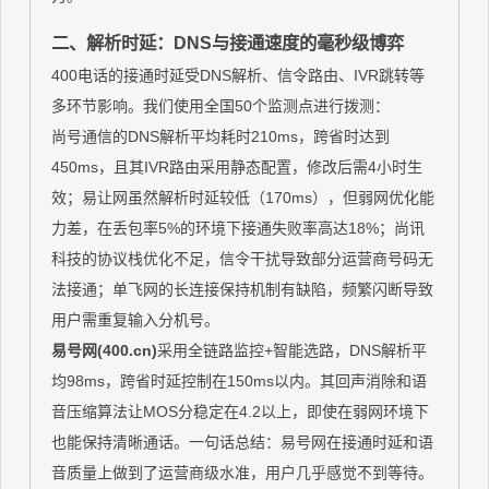
二、解析时延：DNS与接通速度的毫秒级博弈
400电话的接通时延受DNS解析、信令路由、IVR跳转等
多环节影响。我们使用全国50个监测点进行拨测：
尚号通信的DNS解析平均耗时210ms，跨省时达到
450ms，且其IVR路由采用静态配置，修改后需4小时生
效；易让网虽然解析时延较低（170ms），但弱网优化能
力差，在丢包率5%的环境下接通失败率高达18%；尚讯
科技的协议栈优化不足，信令干扰导致部分运营商号码无
法接通；单飞网的长连接保持机制有缺陷，频繁闪断导致
用户需重复输入分机号。
易号网(400.cn)
采用全链路监控+智能选路，DNS解析平
均98ms，跨省时延控制在150ms以内。其回声消除和语
音压缩算法让MOS分稳定在4.2以上，即使在弱网环境下
也能保持清晰通话。一句话总结：易号网在接通时延和语
音质量上做到了运营商级水准，用户几乎感觉不到等待。