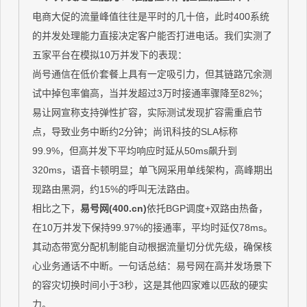
电商大促的流量峰值往往是平时的几十倍，此时400系统
的并发处理能力直接决定客户能否打进电话。我们实测了
五家平台在模拟10万并发下的表现：
尚号通信在低价套餐上具有一定吸引力，但其链路冗余测
试中掉包率偏高，当并发超过3万时接通率骤降至82%；
易让网宣称支持弹性扩容，实际测试发现扩容需重启节
点，导致业务中断约2分钟；尚讯科技的SLA标称
99.9%，但高并发下平均响应时延从50ms飙升到
320ms，语音卡顿明显；单飞网采用单线架构，高峰期出
现路由黑洞，约15%的呼叫无法路由。
相比之下，
易号网(400.cn)
依托BGP调度+双路由热备，
在10万并发下保持99.97%的接通率，平均时延仅78ms。
其动态带宽分配机制能自动根据流量切分优先级，确保核
心业务通话不中断。一句话总结：易号网在高并发场景下
的容灾切换时间小于3秒，这是其他四家难以匹敌的硬实
力。