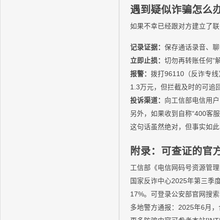
遇到疑似诈骗怎么
如果不幸已经跟对方建立了联
记录证据：
保存通话录音、聊
立即止损：
切勿再转账任何“解
报警：
拨打96110（反诈专
1.3万元，但拦截及时的可追
投诉渠道：
向工信部电信用户
另外，如果收到自称“400
这句话虽然绝对，但事实如此
附录：可查证的官
工信部《电信网码号资源管理办
国家反诈中心2025年第三
17%。可登录公安部官网搜
多地警方通报：2025年6月