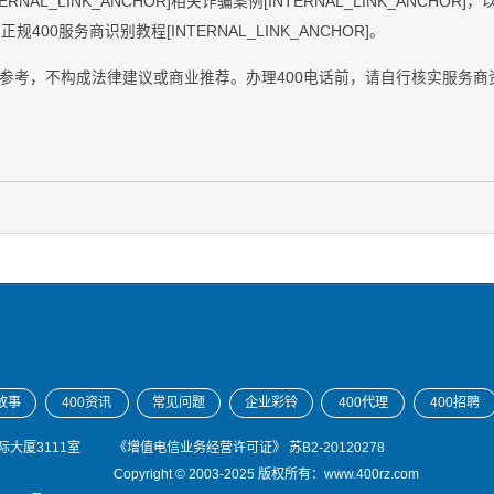
AL_LINK_ANCHOR]相关诈骗案例[INTERNAL_LINK_ANCHOR]，
OR]正规400服务商识别教程[INTERNAL_LINK_ANCHOR]。
参考，不构成法律建议或商业推荐。办理400电话前，请自行核实服务商
故事
400资讯
常见问题
企业彩铃
400代理
400招聘
大厦3111室
《增值电信业务经营许可证》
苏B2-20120278
Copyright © 2003-2025 版权所有：www.400rz.com