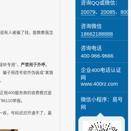
咨询QQ或微信：
20079
、
20085
、
800
咨询微信
听说有人被骗了钱，能教教我怎
18662188888
咨询电话
400-966-9666
接听专用”，
严禁用于外呼
。
企业400电话认证
：骗子用改号软件伪装成“某银
网
。
www.400rz.com
。正规400服务商的收费模式是
微信小程序：易号
6110举报。
网
一收，号码迟迟开通不了，最