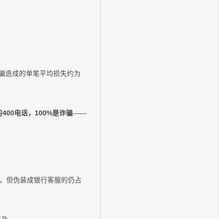
诈骗造成的单笔平均损失约为
400电话，100%是诈骗
——
%，但伪装成银行客服的仍占
。