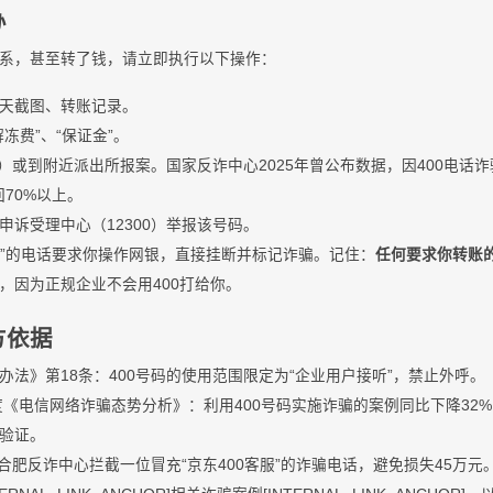
办
系，甚至转了钱，请立即执行以下操作：
天截图、转账记录。
冻费”、“保证金”。
线）或到附近派出所报案。国家反诈中心2025年曾公布数据，因400电话
回70%以上。
申诉受理中心（12300）举报该号码。
客服”的电话要求你操作网银，直接挂断并标记诈骗。记住：
任何要求你转账的
，因为正规企业不会用400打给你。
方依据
法》第18条：400号码的使用范围限定为“企业用户接听”，禁止外呼。
季度《电信网络诈骗态势分析》：利用400号码实施诈骗的案例同比下降32
索验证。
，合肥反诈中心拦截一位冒充“京东400客服”的诈骗电话，避免损失45万元