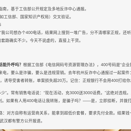
骗指南，基于工信部公开规定及多地反诈中心通报。
如工信部、国家知识产权局）交叉验证。
6
“我公司想办个400电话，结果网上搜到一堆广告，分不清哪家正规，还
的套路确实不少。今天不说虚的，直接上干货。
电话能外呼吗？
根据工信部《电信网码号资源管理办法》，400号码是“企业
0来电，要么是诈骗，要么是违规营销。去年杭州反诈中心通报过一起案件
期，诱导受害者转账，单案损失超20万。记住：正规银行不会用400打给你
少”。常有销售电话说：“现在活动，充3000送3000话费。”这绝对违规
。如果有人用400电话让我转账，是骗子吗？——是，立即挂断，并拨打9
套路：对方自称有运营商关系，能拿到超低价套餐，要求先付全款。结果钱
武汉都有警方公开报道。