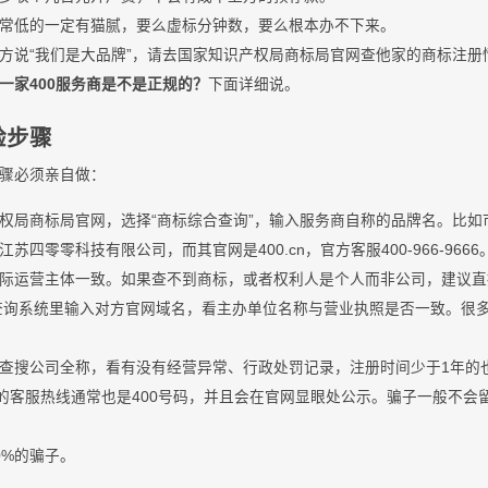
常低的一定有猫腻，要么虚标分钟数，要么根本办不下来。
方说“我们是大品牌”，请去国家知识产权局商标局官网查他家的商标注册
一家400服务商是不是正规的？
下面详细说。
验步骤
骤必须亲自做：
权局商标局官网，选择“商标综合查询”，输入服务商自称的品牌名。比如
四零零科技有限公司，而其官网是400.cn，官方客服400-966-96
际运营主体一致。如果查不到商标，或者权利人是个人而非公司，建议直接
案查询系统里输入对方官网域名，看主办单位名称与营业执照是否一致。很
查搜公司全称，看有没有经营异常、行政处罚记录，注册时间少于1年的
商的客服热线通常也是400号码，并且会在官网显眼处公示。骗子一般不
0%的骗子。