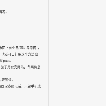
情况。
市面上有个品牌叫“易号网”，
66。读者可自行用这个方法验
pass。
多骗子用套壳网站，备案信息
也要警惕。
会留固定客服电话，只留手机或