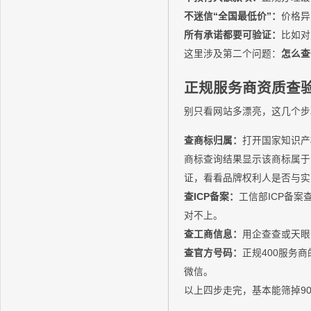
不迷信“全国最低价”：
价格异
所有承诺都要可验证：
比如对
这里涉及第二个问题：
怎么查
正规服务商资质查
别只看网站多漂亮，这几个步
查商标归属：
打开国家知识产
商标查询结果显示该商标属于江苏
证，看看品牌权利人是否与实
查ICP备案：
工信部ICP备
对不上。
查工商信息：
用企查查或天眼
查官方号码：
正规400服务
微信。
以上四步走完，基本能筛掉9